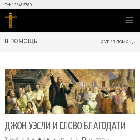
Tel: 123456789
Toggle
naviga
В ПОМОЩЬ
HOME
/
В ПОМОЩЬ
ДЖОН УЭСЛИ И СЛОВО БЛАГОДАТИ
МАЙ 17, 2024
ИВАНИЛОВ СЕРГЕЙ
В ПОМОЩЬ