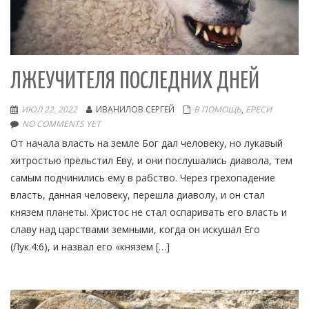
ЛЖЕУЧИТЕЛЯ ПОСЛЕДНИХ ДНЕЙ
ИЮЛ 22, 2022
ИВАНИЛОВ СЕРГЕЙ
В ПОМОЩЬ
,
ЕРЕСИ
NO COMMENTS YET
От начала власть на земле Бог дал человеку, но лукавый
хитростью прельстил Еву, и они послушались диавола, тем
самым подчинились ему в рабство. Через грехопадение
власть, данная человеку, перешла диаволу, и он стал
князем планеты. Христос не стал оспаривать его власть и
славу над царствами земными, когда он искушал Его
(Лук.4:6), и назвал его «князем […]