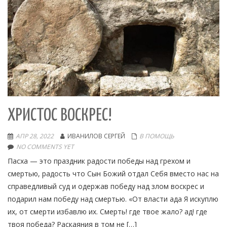
ХРИСТОС ВОСКРЕС!
АПР 28, 2022
ИВАНИЛОВ СЕРГЕЙ
В ПОМОЩЬ
NO COMMENTS YET
Пасха — это праздник радости победы над грехом и
смертью, радость что Сын Божий отдал Себя вместо нас на
справедливый суд и одержав победу над злом воскрес и
подарил нам победу над смертью. «От власти ада Я искуплю
их, от смерти избавлю их. Смерть! где твое жало? ад! где
твоя победа? Раскаяния в том не […]