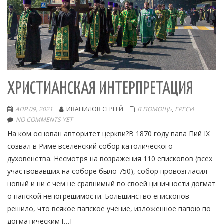
ХРИСТИАНСКАЯ ИНТЕРПРЕТАЦИЯ
АПР 09, 2021
ИВАНИЛОВ СЕРГЕЙ
В ПОМОЩЬ
,
ЕРЕСИ
NO COMMENTS YET
На ком основан авторитет церкви?В 1870 году папа Пий IX
созвал в Риме вселенский собор католического
духовенства. Несмотря на возражения 110 епископов (всех
участвовавших на соборе было 750), собор провозгласил
новый и ни с чем не сравнимый по своей циничности догмат
о папской непогрешимости. Большинство епископов
решило, что всякое папское учение, изложенное папою по
догматическим […]