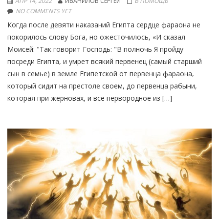
АПР 14, 2022
ИВАНИЛОВ СЕРГЕЙ
В ПОМОЩЬ
NO COMMENTS YET
Когда после девяти наказаний Египта сердце фараона не
покорилось слову Бога, но ожесточилось, «И сказал
Моисей: "Так говорит Господь: "В полночь Я пройду
посреди Египта, и умрет всякий первенец (самый старший
сын в семье) в земле Египетской от первенца фараона,
который сидит на престоле своем, до первенца рабыни,
которая при жерновах, и все первородное из […]