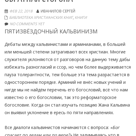
ФЕВ 22, 2018
ИВАНИЛОВ СЕРГЕЙ
БИБЛИОТЕКА ХРИСТИАНСКИХ КНИГ
,
КНИГИ
NO COMMENTS YET
ПЯТИЗВЁЗДОЧНЫЙ КАЛЬВИНИЗМ
Дебаты между кальвинистами и арминианами, в большей
или меньшей степени затрагивают всех христиан. Многие
служителя уклоняются от разговоров на данную тему дабы
избежать разногласий и ссор, но чем более выдерживается
пауза толерантности, тем больше эта тема разрастается в
одностороннем порядке. Арминий не внёс новых учений и
нигде мы не найдём перечень его богословий, всё что нам
известно о его богословии, так это реформаторское
богословие. Когда он стал изучать позицию Жана Кальвина
он выявил уклонение в ересь по пяти направлениях.
Все диалоги кальвинистов начинаются с вопроса:
«Бог
спасает по делам или по вере?»
Не задумываясь что в