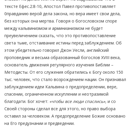
тексте Ефес.2:8-10, Апостол Павел противопоставляет
0правданию верой дела закона, но вера имеет свои дела,
без которых она мертва. Говоря о богословском споре
между кальвинизмом и арминианизмом не будет
преувеличением сказать, что это противопоставление
света тьме, отстаивание истины перед заблуждением. Об
этом убедительно говорил Джон Уесли, английский
проповедник и весьма образованный богослов XVIII века,
основатель движения регулярного изучения Библии –
Методисты. От его служения обратились к Богу около 150
тыс. человек, что стало возрождением нации. Он признавал
заблуждением идеи Кальвина о предопределении, вере,
спасении, ограниченном искуплении и неотразимой
благодати. Бог хочет:
«чтобы все люди спаслись»,
и со
Своей стороны сделал все для этого, но право выбора
оставил за человеком. А предопределение Божие основано
на Его предузнании и предведении.