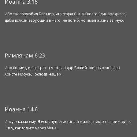
Иоанна 3:16
Ибо так возлюбил Бог мир, что отдал Сына Своего Единородного,
дабы всякий верующий в Него, не погиб, но имел жизнь вечную.
Римлянам 6:23
Ибо возмездие за грех--смерть, а дар Божий--жизнь вечная во
Христе Иисусе, Господе нашем.
Иоанна 14:6
Иисус сказал ему: Я есмь путь и истина и жизнь; никто не приходит к
Отцу, как только через Меня.