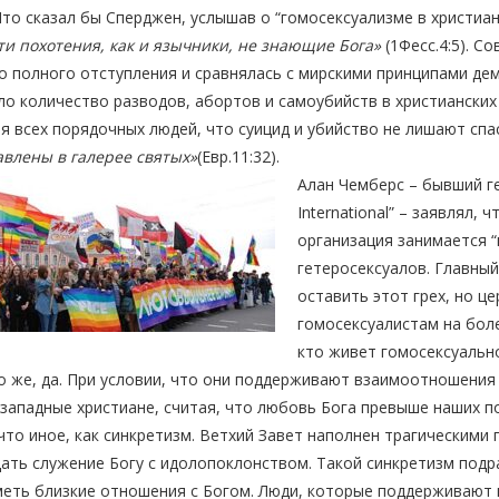
Что сказал бы Сперджен, услышав о “гомосексуализме в христиа
ти похотения, как и язычники, не знающие Бога»
(1Фесс.4:5). С
о полного отступления и сравнялась с мирскими принципами де
о количество разводов, абортов и самоубийств в христианских 
я всех порядочных людей, что суицид и убийство не лишают спа
авлены в галерее святых»
(Евр.11:32).
Алан Чемберс – бывший ге
International” – заявлял, 
организация занимается 
гетеросексуалов. Главный
оставить этот грех, но ц
гомосексуалистам на более
кто живет гомосексуально
 же, да. При условии, что они поддерживают взаимоотношения 
западные христиане, считая, что любовь Бога превыше наших п
что иное, как синкретизм. Ветхий Завет наполнен трагическими
ать служение Богу с идолопоклонством. Такой синкретизм подр
меть близкие отношения с Богом. Люди, которые поддерживают 