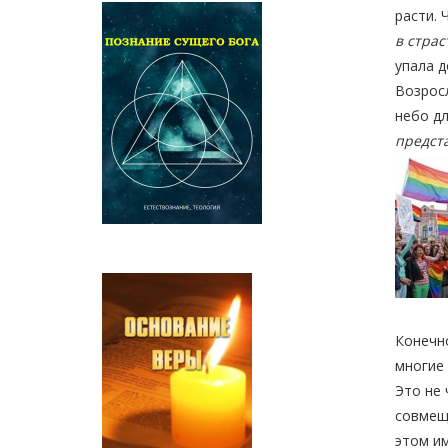
расти. 
в страс
упала д
Возросл
небо дл
предст
Конечно
многие 
Это не 
совмещ
этом и