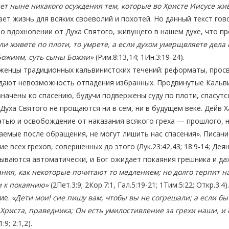
ет ныне никакого осуждения тем, которые во Христе Иисусе живу
ет жизнь для всяких своеволий и похотей. Но данный текст гов
о вдохновении от Духа Святого, живущего в нашем духе, что пр
ли живете по плоти, то умрете, а если духом умерщвляете дела 
Божиим, суть сыны Божии»
(Рим.8:13,14; 1Ин.3:19-24).
енцы традиционных кальвинистских течений: реформаты, просв
ают невозможность отпадения избранных. Продвинутые Кальвини
начены ко спасению, будучи подвержены суду по плоти, спасутся
Духа Святого не прощаются ни в сем, ни в будущем веке. Дейв Х
тью и освобождение от наказания всякого греха — прошлого, н
емые после обращения, не могут лишить нас спасения». Писани
е всех грехов, совершенных до этого (Лук.23:42,43; 18:9-14; Деян
ываются автоматически, и Бог ожидает покаяния грешника и да
ния, как некоторые почитают то медлением; но долго терпит нас
 к покаянию»
(2Пет.3:9; 2Кор.7:1, Гал.5:19-21; 1Тим.5:22; Откр.
ие.
«Дети мои! сие пишу вам, чтобы вы не согрешали; а если бы
Христа, праведника; Он есть умилостивление за грехи наши, и н
:9; 2:1,2).