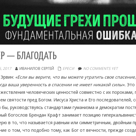
ЕР — БЛАГОДАТЬ
, 2017
ИВАНИЛОВ СЕРГЕЙ
ЕРЕСИ
NO COMMENTS YET
 Эрвин:
«Если вы верите, что вы можете утратить свое спасение,
огда ваша уверенность в спасении не имеет никакой силы».
Это 
жествления человеческих ценностей совместно с их пороками, 
ем святости пред Богом. Иисуса Христа и Его последователей,
 бы, руководствуясь стандартами гуманизма и демократии пос
ный богослов Брендан Крафт занимает позицию гиперкальвинис
верю в то, что называется равным или симметричным, двойным 
ние о том, что подобно тому, как Бог от вечности, прежде соз