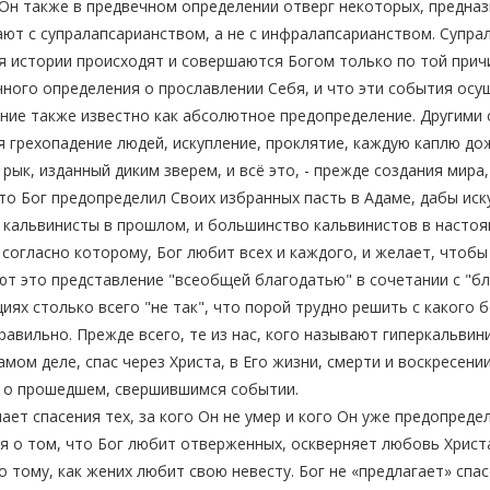
Он также в предвечном определении отверг некоторых, предназ
ют с супралапсарианством, а не с инфралапсарианством. Супрал
 истории происходят и совершаются Богом только по той прич
ного определения о прославлении Себя, и что эти события осу
ние также известно как абсолютное предопределение. Другими 
 грехопадение людей, искупление, проклятие, каждую каплю до
рык, изданный диким зверем, и всё это, - прежде создания мира
то Бог предопределил Своих избранных пасть в Адаме, дабы иску
 кальвинисты в прошлом, и большинство кальвинистов в насто
 согласно которому, Бог любит всех и каждого, и желает, чтобы
т это представление "всеобщей благодатью" в сочетании с "б
иях столько всего "не так", что порой трудно решить с какого 
равильно. Прежде всего, те из нас, кого называют гиперкальвини
амом деле, спас через Христа, в Его жизни, смерти и воскресени
к о прошедшем, свершившимся событии.
ает спасения тех, за кого Он не умер и кого Он уже предопред
я о том, что Бог любит отверженных, оскверняет любовь Христ
 тому, как жених любит свою невесту. Бог не «предлагает» спа