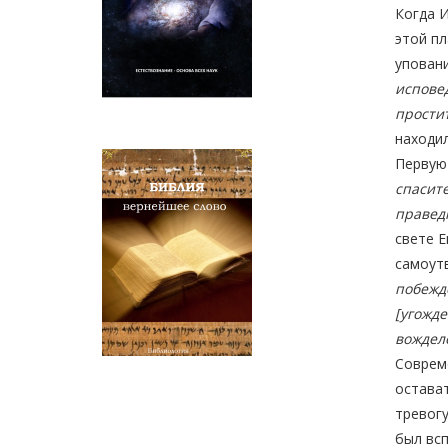
Когда И
этой пл
уповани
исповед
прости
находил
Первую
спасите
правед
свете Е
самоутв
побежде
[угожде
вождел
Соврем
остават
тревогу
был всп