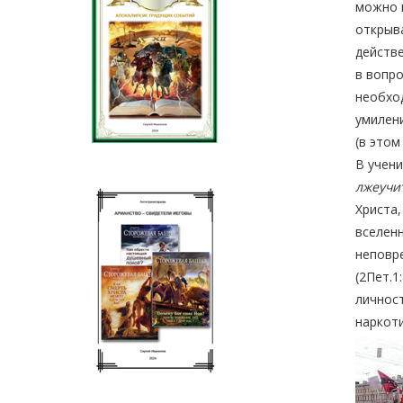
можно п
открыва
действе
в вопро
необход
умилен
(в этом
В учени
лжеучит
Христа,
вселенн
неповр
(2Пет.1
личност
наркоти