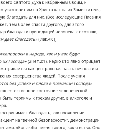
Своего Святого Духа к избранным Своим, и
м указывает им на Христа как на их Заместителя,
ную благодать для них. (Все исследующие Писания
ет, тем более спасти другого, для этого
 дар благодати приводящей человека к осознаю,
м дает благодать»
(Иак.4:6))
лжепророки в народе, как и у вас будут
 их Господа»
(2Пет.2:1). Редко кто явно отрицает
сматривается как центральная часть вечности и
ижения совершенства людей. После учения
ются без успеха и плода в познании Господа»
, как естественное состояние человеческой
ы быть терпимы к грехам других, в алкоголе и
ира.
оспринимает благодать, как проявление
 акцент на “вечной безопасности”. Демонстрации
нтами: «Бог любит меня такого, как я есть». Оно