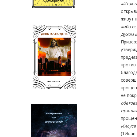
«Итак н
открыва
живут п
«ибо ес
Духом 
Приверж
утвержд
предназ
против 
благода
соверша
прощени
не покр
обетова
пришли
прощен
Иисуса 
(1Иоан.1