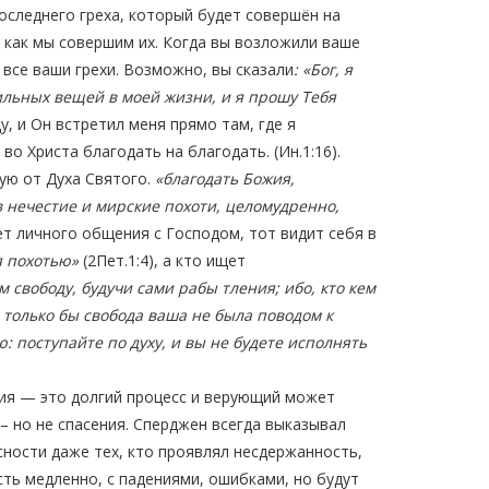
последнего греха, который будет совершён на
, как мы совершим их. Когда вы возложили ваше
 все ваши грехи. Возможно, вы сказали
:
«Бог, я
ильных вещей в моей жизни, и я прошу Тебя
у, и Он встретил меня прямо там, где я
о Христа благодать на благодать. (Ин.1:16).
ую от Духа Святого.
«благодать Божия,
в нечестие и мирские похоти, целомудренно,
щет личного общения с Господом, тот видит себя в
я похотью»
(2Пет.1:4), а кто ищет
 свободу, будучи сами рабы тления; ибо, кто кем
 только бы свобода ваша не была поводом к
ю: поступайте по духу, и вы не будете исполнять
ия — это долгий процесс и верующий может
 – но не спасения. Сперджен всегда выказывал
сности даже тех, кто проявлял несдержанность,
усть медленно, с падениями, ошибками, но будут