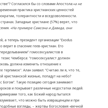
нстве”? Согласился бы со словами Апостола:
«а не
овременная практика христианских ценностей
мократии, толерантности и вседозволенности.
странах. Западные христиане (57%) верят, что
сения.
«На примере Самсона и Давида, они
й, а теперь президент организации “Exodus
что верит в спасение геев-христиан. Его
“переделыванием” гомосексуалистов в
 тезис Чемберса: "гомосексуалист должен
ерковь должна изменить отношение к
 терпимое". Алан заявил: “Считаю ли я, что те,
й христианской жизнью, попадут на небо?
с Богом”. Такую позицию сегодня занимают
ороков и покрывает различные недостатки людей.
 примерами того, как Божий народ пытался
азумевает, что можно быть извращенцем и при
подобные взгляды, – жертвы богословия «вечной