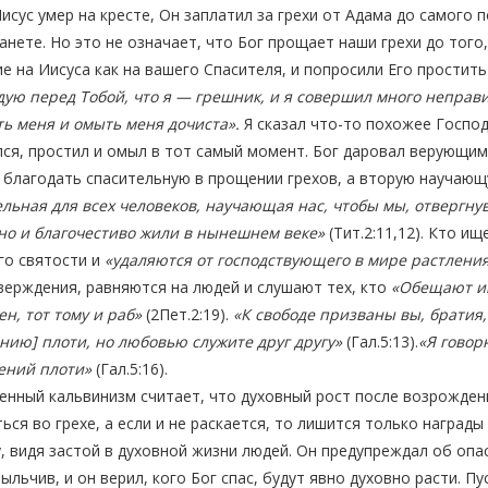
исус умер на кресте, Он заплатил за грехи от Адама до самого 
анете. Но это не означает, что Бог прощает наши грехи до того
е на Иисуса как на вашего Спасителя, и попросили Его простить
ую перед Тобой, что я — грешник, и я совершил много неправ
ть меня и омыть меня дочиста».
Я сказал что-то похожее Господ
ся, простил и омыл в тот самый момент. Бог даровал верующим в
 благодать спасительную в прощении грехов, а вторую научающ
льная для всех человеков, научающая нас, чтобы мы, отвергну
но и благочестиво жили в нынешнем веке»
(Тит.2:11,12). Кто и
го святости и
«удаляются от господствующего в мире растлени
ерждения, равняются на людей и слушают тех, кто
«Обещают им
н, тот тому и раб»
(2Пет.2:19).
«К свободе призваны вы, братия,
нию] плоти, но любовью служите друг другу»
(Гал.5:13).
«Я говор
ений плоти»
(Гал.5:16).
енный кальвинизм считает, что духовный рост после возрожден
ься во грехе, а если и не раскается, то лишится только награды
, видя застой в духовной жизни людей. Он предупреждал об опа
ыльчив, и он верил, кого Бог спас, будут явно духовно расти. П