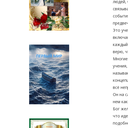
людей, 
связыва
события
предвеч
Это уче
включая
каждый 
верю, ч
Многие
учения,
называю
концепц
всё неп
Он на с
нем ка
Бог жел
что иде
подобно