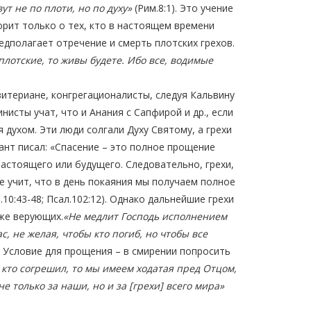
т не по плоти, но по духу»
(Рим.8:1). Это учение
орит только о тех, кто в настоящем времени
едполагает отречение и смерть плотских грехов.
плотские, то живы будете. Ибо все, водимые
итериане, конгрегационалисты, следуя Кальвину
сты учат, что и Анания с Сапфирой и др., если
 духом. Эти люди солгали Духу Святому, а грехи
ант писал: «Спасение – это полное прощение
астоящего или будущего. Следовательно, грехи,
е учит, что в день покаяния мы получаем полное
.10:43-48; Псал.102:12). Однако дальнейшие грехи
же верующих.
«Не медлит Господь исполнением
, не желая, чтобы кто погиб, но чтобы все
3:4). Условие для прощения – в смирении попросить
 кто согрешил, то мы имеем ходатая пред Отцом,
е только за наши, но и за [грехи] всего мира»