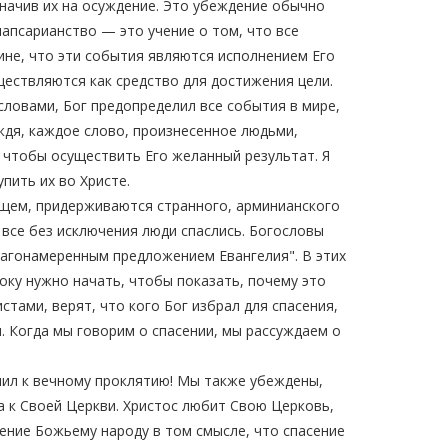
начив их на осуждение. Это убеждение обычно
апсарианство — это учение о том, что все
ине, что эти события являются исполнением Его
ществляются как средство для достижения цели.
словами, Бог предопределил все события в мире,
ждя, каждое слово, произнесенное людьми,
, чтобы осуществить Его желанный результат. Я
пить их во Христе.
ящем, придерживаются странного, арминианского
 все без исключения люди спаслись. Богословы
лагонамеренным предложением Евангелия". В этих
боку нужно начать, чтобы показать, почему это
стами, верят, что кого Бог избрал для спасения,
и. Когда мы говорим о спасении, мы рассуждаем о
елил к вечному проклятию! Мы также убеждены,
а к Своей Церкви. Христос любит Свою Церковь,
сение Божьему народу в том смысле, что спасение