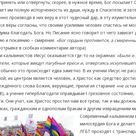
ринять или отвергнуть; скорее, в нужное время, Бог посылает 
ет им полную испорченность их души, нужду в Спасителе; и зате
нно производя в них веру в этот чудесный дар, в эту изумитель
се веры согласны, что своими усилиями человек спастись не мож
има благодать Бога. Но Писание ясно говорит от чего зависит
ию и покаянию – смирение.
«Бог гордым противится, а смиренны
 отрывке в скобках комментарии автора)
и кальвинистов Иисус оказывается где-то на окраинах:
«Были и 
ели, которые введут пагубные ереси и, отвергаясь искупившего
 обычно это происходит едва заметно. В их учении Иисус не рас
ой, их центром является человек, а Христос как средство дост
еждённого слова Божия, верующие, прилагая старание
«не оста
:8), а учение гиперблагодати оправдывает греховное состояние
и. Они учат, как Христос простил нам все грехи, так и мы должн
ках, гражданским и однополым бракам и другим извращениям м
Современный кальвинизм в
милосердия Бога и делает
ЛГБТ проходят с транспара