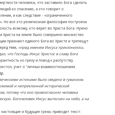
ертвости человека, что заставило Бога сделать
людей ко спасению, а это говорит о
ении, и как следствие - «ограниченного
». Но все это религиозная философия построена
сность всякому, кто верит во Христа Бога. Нужно
енем Христа на земле было совершено множество
ации признают единого Бога во Христе и трепещут
перед Ним,
«пред именем Иисуса преклонилось
ал, что Господь Иисус Христос в славу Бога
рантность ко греху и повод к распутству.
естол, учит о “личных взаимоотношениях
др.
овеческими истинами было сведено в гуманизм.
ержимой и непреклонной исторической
м, потому что оно провозгласило человека
кую. Богочеловек Иисус вытеснен на небо, а на
 настоящие и будущие грехи, приводит текст: