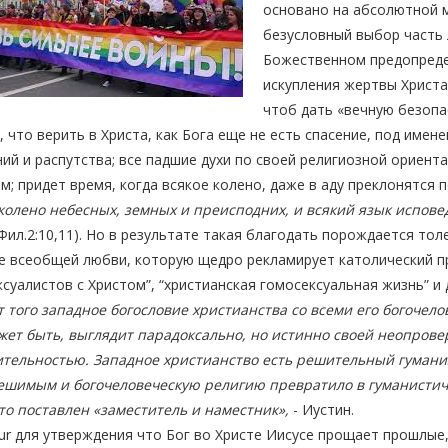
основано на абсолютной м
безусловный выбор часть 
Божественном предопредел
искупления жертвы Христа
чтоб дать «вечную безопа
, что верить в Христа, как Бога еще не есть спасение, под им
ий и распутства; все падшие духи по своей религиозной ориент
м; придет время, когда всякое колено, даже в аду преклонятся 
колено небесных, земных и преисподних, и всякий язык исповед
Фил.2:10,11). Но в результате такая благодать порождается толе
е всеобщей любви, которую щедро рекламирует католический пр
суалистов с Христом”, “христианская гомосексуальная жизнь” и 
т того западное богословие христианства со всеми его богочел
ожет быть, выглядит парадоксально, но истинно своей неопров
ительностью. Западное христианство есть решительный гуманиз
ешимым и богочеловеческую религию превратило в гуманистичес
то поставлен «заместитель и наместник»,
- Иустин.
ur для утверждения что Бог во Христе Иисусе прощает прошлые,