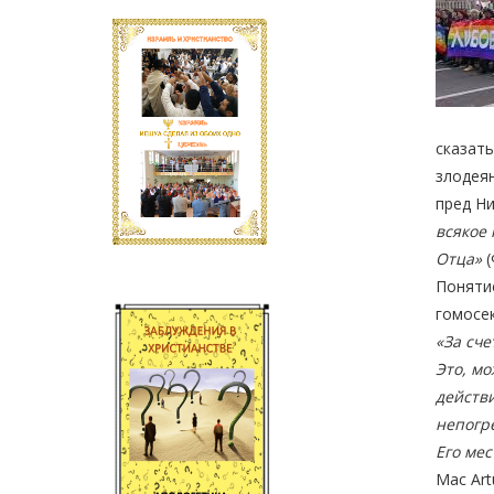
сказать
злодеян
пред Ни
всякое 
Отца»
(
Поняти
гомосек
«За сче
Это, м
действ
непогр
Его мес
Mac Art