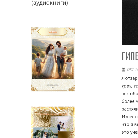
(аудиокниги)
ГИП
ОКТ 15
Лютзер
грех, т
век обо
более ч
распяли
Извест
что я 
это уче