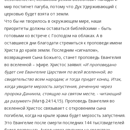
мир постигнет пагуба, потому что Дух Удерживающий с
церковью будет взята от земли.
Что бы ни творилось в окружающем мире, наши
приоритеты должны оставаться библейскими – быть
готовыми ко встрече с Господом на облаках. А в
оставшиеся дни благодати стремиться к проповеди имени
Христа до краёв земли. Последним «сигналом»,
возвращения Сына Божьего, станет проповедь Евангелия
во вселенной – эфире. Христос заявил: «
И проповедано
будет сие Евангелие Царствия по всей вселенной, во
свидетельство всем народам; и тогда придет конец. Итак,
когда увидите мерзость запустения, реченную через
пророка Даниила, стоящую на святом месте, - читающий
да разумеет»
(Матф.24:14,15). Проповедь Евангелия во
вселенной Христос связывает с откровением сына
погибели, когда на крыле храма будет мерзость запустения.
Это Евангелие после смерти последних 144 тыс/свидетелей
будет возвещать Ангел через спутники на средствах