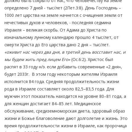
должно быть сокрыто от нас, что человечеству на земле
определено 7 дней - тыс/лет (2Пет.3:8). День Господень –
1000 лет царства на земле начнется с очищения земли от
нечестивых духов и человеков, - последняя седмина
Израиля – великая скорбь. От Адама до Христа по
изначальному лунному календарю прошло 4 тыс/лет, от
смерти Христа до Его царства дано 2 дня – тыс/лет.
«оживит нас через два дня, в третий день восставит нас, и
мы будем жить пред лицем Его»
(Ос.6:2). Христос был
распят в 33 году н/э. если добавить современные «2 дня»,
будет 2033г. В этом году некоторым жителям Израиля
исполнится 84 года. Средняя продолжительность жизни
рода в Израиле составляет около 82,5–83,5 года. Для
мужчин этот показатель находится на уровне 80–81 года, а
для женщин достигает 84–85 лет. Медицинское
обслуживание, средиземноморская диета, здоровый образ
жизни и Божье благоволение дают долголетие и жизнь. Это
время продолжительности жизни в Израиле, как пророчица