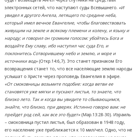
электронных сетей, что наступают суды Всевышнего.
«И
увидел я другого Ангела, летящего по средине неба,
который имел вечное Евангелие, чтобы благовествовать
живущим на земле и всякому племени и колену, и языку и
народу; и говорил он громким голосом: убойтесь Бога и
воздайте Ему славу, ибо наступил час суда Его, и
поклонитесь Сотворившему небо и землю, и море и
источники вод»
(Откр.14:6,7). Это станет признаком Его
возвращения станет то, что все населяющие землю народы
услышат о Христе через проповедь Евангелия в эфире.
«От смоковницы возьмите подобие: когда ветви ее
становятся уже мягки и пускают листья, то знаете, что
близко лето. Так и когда вы увидите то сбывающимся,
знайте, что близко, при дверях. Истинно говорю вам: не
прейдет род сей, как все это будет»
(Мар.13:28-30). Израиль
– смоковница пустил листья, был образован в 1948 году,
его население уже приближается к 10 мил/чел. Одно, что не