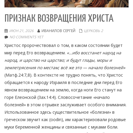
ПРИЗНАК ВОЗВРАЩЕНИЯ ХРИСТА
ИЮН 21, 2026
ИВАНИЛОВ СЕРГЕЙ
ЦЕРКОВЬ 2
NO COMMENTS YET
Христос пророчествовал о том, в каком состоянии будет
мир перед Его возвращением.
«…ибо восстанет народ на
народ, и царство на царство; и будут глады, моры и
землетрясения по местам; всё же это — начало болезней»
(Матф.24:7,8). В контексте не трудно понять, что Христос
обращается к народу Израиля в последние дни перед Его
явном возвращением на землю, когда ноги Его станут на
горе Елеонской (Зах.14:4). Словосочетание «начало
болезней» в этом отрывке заслуживает особого внимания.
Использованное здесь существительное «болезни» в
греческом звучит как (oodin), им характеризовали родовые
муки беременной женщины и связанные с муками боли.