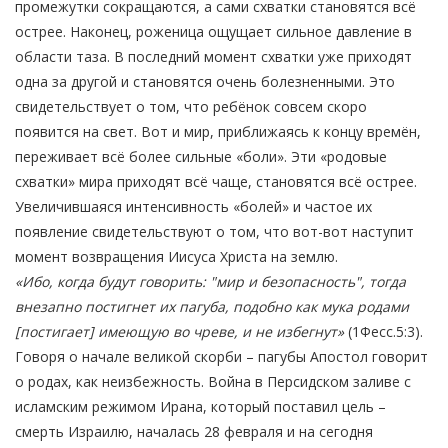
промежутки сокращаются, а сами схватки становятся всё
острее. Наконец, роженица ощущает сильное давление в
области таза. В последний момент схватки уже приходят
одна за другой и становятся очень болезненными. Это
свидетельствует о том, что ребёнок совсем скоро
появится на свет. Вот и мир, приближаясь к концу времён,
переживает всё более сильные «боли». Эти «родовые
схватки» мира приходят всё чаще, становятся всё острее.
Увеличившаяся интенсивность «болей» и частое их
появление свидетельствуют о том, что вот-вот наступит
момент возвращения Иисуса Христа на землю.
«Ибо, когда будут говорить: "мир и безопасность", тогда
внезапно постигнет их пагуба, подобно как мука родами
[постигает] имеющую во чреве, и не избегнут»
(1Фесс.5:3).
Говоря о начале великой скорби – пагубы Апостол говорит
о родах, как неизбежность. Война в Персидском заливе с
исламским режимом Ирана, который поставил цель –
смерть Израилю, началась 28 февраля и на сегодня