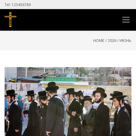
Tel: 123456789
Toggle
naviga
HOME
/
2026
/
ИЮНЬ