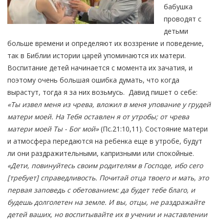
бабушка
проводят с
детьми
больше времени и определяют их воззрение и поведение,
так в Библии истории царей упоминаются их матери.
Воспитание детей начинается с момента их зачатия, и
поэтому очень большая ошибка думать, что когда
вырастут, тогда я за них возьмусь. Давид пишет о себе:
«Ты извел меня из чрева, вложил в меня упование у грудей
матери моей. На Тебя оставлен я от утробы; от чрева
матери моей Ты - Бог мой»
(Пс.21:10,11). Состояние матери
и атмосфера передаются на ребенка еще в утробе, будут
ли они раздражительными, капризными или спокойные.
«Дети, повинуйтесь своим родителям в Господе, ибо сего
[требует] справедливость. Почитай отца твоего и мать, это
первая заповедь с обетованием: да будет тебе благо, и
будешь долголетен на земле. И вы, отцы, не раздражайте
детей ваших, но воспитывайте их в учении и наставлении