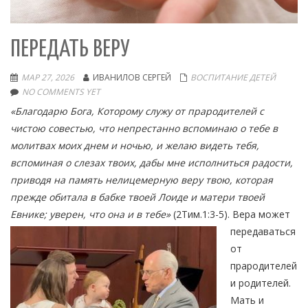
ПЕРЕДАТЬ ВЕРУ
МАР 27, 2026
ИВАНИЛОВ СЕРГЕЙ
ВОСПИТАНИЕ ДЕТЕЙ
NO COMMENTS YET
«Благодарю Бога, Которому служу от прародителей с
чистою совестью, что непрестанно вспоминаю о тебе в
молитвах моих днем и ночью, и желаю видеть тебя,
вспоминая о слезах твоих, дабы мне исполниться радости,
приводя на память нелицемерную веру твою, которая
прежде обитала в бабке твоей Лоиде и матери твоей
Евнике; уверен, что она и в тебе»
(2Тим.1:3-5). Вера может
передаваться
от
прародителей
и родителей.
Мать и