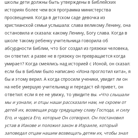
школы дети должны быть утверждены в Библейских
историях более чем вся программа министерства
просвещения. Когда в детском саде девочка из
христианской семьи услышала: слава великому Ленину, она
остановила и сказала: какому Ленину, Богу слава. Когда в
школе такому ребенку учительница говорила об
абсурдности Библии, что Бог создал из грязюки человека,
он ответил: а разве не в грязюку он превращается когда
умирает? Когда смеялись над историей с Ионой, он сказал:
если бы в Библии было написано «Иона проглотил кита», я
бы и этому верил. А когда спросили ученики, увидит ли он
на небе умершую учительницу и передаст ей привет, он
ответил: если я ее не увижу, то увидите вы.
«Что слышали
мы и узнали, и отцы наши рассказали нам, не скроем от
детей их, возвещая роду грядущему славу Господа, и силу
Его, и чудеса Его, которые Он сотворил. Он постановил
устав в Иакове и положил закон в Израиле, который
заповедал отцам нашим возвещать детям их, чтобы знал