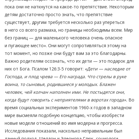
пока они не наткнутся на какое-то препятствие. Некоторым
детям достаточно просто знать, что препятствие
существует, другим требуется несколько раз упереться
в него со всего размаха, но границы необходимы всем. Мир
без границ — для маленького человека очень опасное
и пугающее место». Они могут сопротивляться этому на
тот момент, но позже они будут вам за это благодарны.
Важно родителям осознать, что их дети — это подарок для
них от Бога. Псалом 126:3-5 говорит:
«Дети — наследие от
Господа, и плод чрева — Его награда. Что стрелы в руке
воина, то сыновья, родившиеся у молодых. Блажен
человек, чей колчан наполнен ими. Не постыдятся они,
когда будут говорить с неприятелями в воротах города».
Во
время социальных экспериментов 1960-х годов в западном
мире высмеяли подобную концепцию, чтобы изобрести
новые модели отношений во имя модерна и прогресса.
Исследования показали, насколько неправильным был
данный подход. Шелдон и Элеонора Глюк, социологи