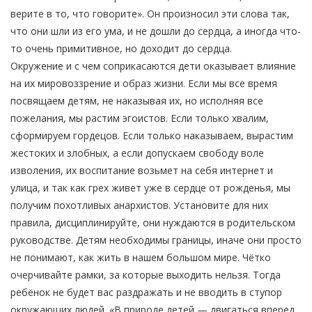
верите в то, что говорите». Он произносил эти слова так,
что они шли из его ума, и не дошли до сердца, а иногда что-
то очень примитивное, но доходит до сердца.
Окружение и с чем соприкасаются дети оказывает влияние
на их мировоззрение и образ жизни. Если мы все время
посвящаем детям, не наказывая их, но исполняя все
пожелания, мы растим эгоистов. Если только хвалим,
сформируем гордецов. Если только наказываем, вырастим
жестоких и злобных, а если допускаем свободу воле
изволения, их воспитание возьмет на себя интернет и
улица, и так как грех живет уже в сердце от рожденья, мы
получим похотливых анархистов. Установите для них
правила, дисциплинируйте, они нуждаются в родительском
руководстве. Детям необходимы границы, иначе они просто
не понимают, как жить в нашем большом мире. Чётко
очерчивайте рамки, за которые выходить нельзя. Тогда
ребёнок не будет вас раздражать и не вводить в ступор
окружающих людей. «В природе детей — двигаться вперед,