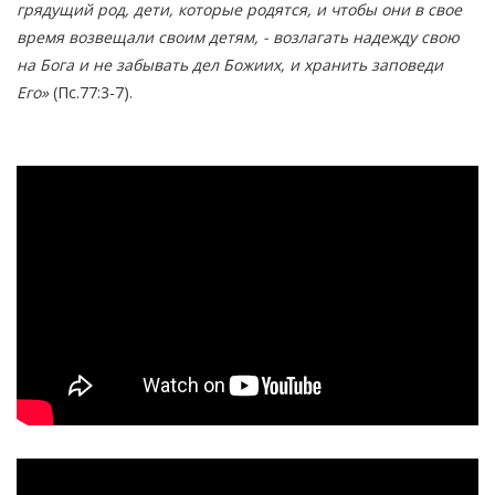
грядущий род, дети, которые родятся, и чтобы они в свое
время возвещали своим детям, - возлагать надежду свою
на Бога и не забывать дел Божиих, и хранить заповеди
Его»
(Пс.77:3-7).