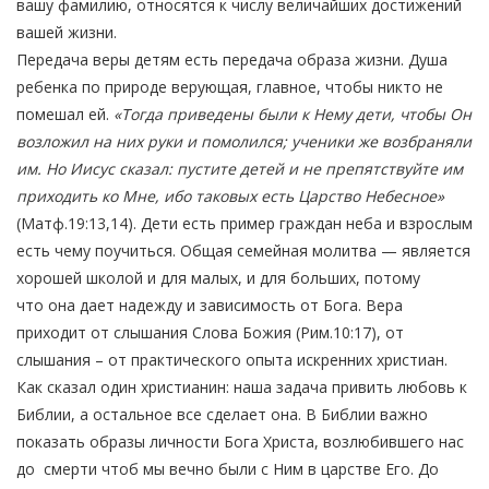
вашу фамилию, относятся к числу величайших достижений
вашей жизни.
Передача веры детям есть передача образа жизни. Душа
ребенка по природе верующая, главное, чтобы никто не
помешал ей.
«Тогда приведены были к Нему дети, чтобы Он
возложил на них руки и помолился; ученики же возбраняли
им. Но Иисус сказал: пустите детей и не препятствуйте им
приходить ко Мне, ибо таковых есть Царство Небесное»
(Матф.19:13,14). Дети есть пример граждан неба и взрослым
есть чему поучиться. Общая семейная молитва — является
хорошей школой и для малых, и для больших, потому
что она дает надежду и зависимость от Бога. Вера
приходит от слышания Слова Божия (Рим.10:17), от
слышания – от практического опыта искренних христиан.
Как сказал один христианин: наша задача привить любовь к
Библии, а остальное все сделает она. В Библии важно
показать образы личности Бога Христа, возлюбившего нас
до смерти чтоб мы вечно были с Ним в царстве Его. До