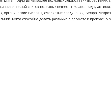
я мята – одно из наиболее полезных лекарственных растений. 
ивается целый список полезных веществ: флавоноиды, антиокс
В, органические кислоты, смолистые соединения, сахара, микро
льций. Мята способна делать различие в аромате и прекрасно о