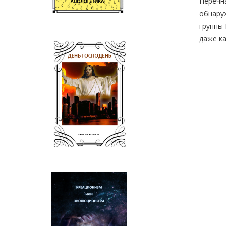
Перечна
обнаруж
группы 
даже ка