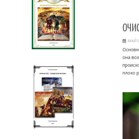
ОЧИ
МАЙ 0
Основно
она воз
происхо
плохо р