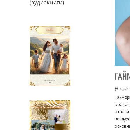
(аудиокниги)
ГАЙ
МАЙ 0
Гаймори
оболочк
относят
воздухо
основна