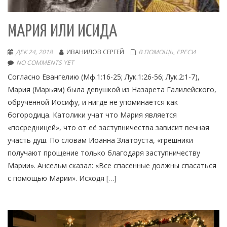
МАРИЯ ИЛИ ИСИДА
ДЕК 24, 2018
ИВАНИЛОВ СЕРГЕЙ
В ПОМОЩЬ
,
ЕРЕСИ
NO COMMENTS YET
Согласно Евангелию (Мф.1:16-25; Лук.1:26-56; Лук.2:1-7),
Мария (Марьям) была девушкой из Назарета Галилейского,
обручённой Иосифу, и нигде не упоминается как
богородица. Католики учат что Мария является
«посредницей», что от её заступничества зависит вечная
участь душ. По словам Иоанна Златоуста, «грешники
получают прощение только благодаря заступничеству
Марии». Ансельм сказал: «Все спасенные должны спасаться
с помощью Марии». Исходя […]