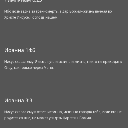
Ибо возмездие за грех--смерть, а дар Божий--жизнь вечная во
Христе Иисусе, Господе нашем.
Иоанна 14:6
Иисус сказал ему: Я есмь путь и истина и жизнь; никто не приходит к
Отцу, как только через Меня.
Иоанна 3:3
Иисус сказал ему в ответ: истинно, истинно говорю тебе, если кто не
родится свыше, не может увидеть Царствия Божия.