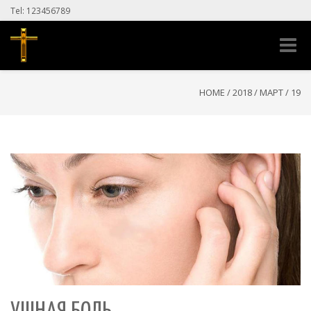
Tel: 123456789
Toggle
naviga
HOME
/
2018
/
МАРТ
/
19